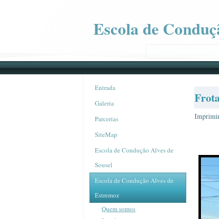
Escola de Conduç
Entrada
Frot
Galeria
Imprimi
Parcerias
SiteMap
Escola de Condução Alves de
Sousel
Escola de Condução Alves de
Estremoz
Quem somos