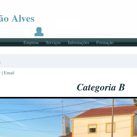
ão Alves
Empresa
Serviços
Informações
Formação
a
r
|
Email
Categoria B